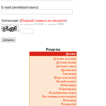
E-mail (необязательно):
Антиспам: (
Первый символ не вводите
)
Например: Если на картинке
KJ49M
, то вводим
J49M
Разделы
Детям
Детские загадки
Детские песни
Детские стихи
Дразнилки
Заклички
Игры для детей
Колыбельные
Небылицы
Олимпиады
Пальчиковые игры
Пословицы и поговорки
Потешки
Раскраски