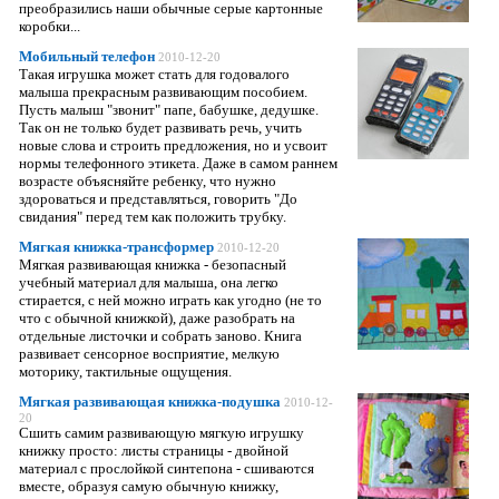
преобразились наши обычные серые картонные
коробки...
Мобильный телефон
2010-12-20
Такая игрушка может стать для годовалого
малыша прекрасным развивающим пособием.
Пусть малыш "звонит" папе, бабушке, дедушке.
Так он не только будет развивать речь, учить
новые слова и строить предложения, но и усвоит
нормы телефонного этикета. Даже в самом раннем
возрасте объясняйте ребенку, что нужно
здороваться и представляться, говорить "До
свидания" перед тем как положить трубку.
Мягкая книжка-трансформер
2010-12-20
Мягкая развивающая книжка - безопасный
учебный материал для малыша, она легко
стирается, с ней можно играть как угодно (не то
что с обычной книжкой), даже разобрать на
отдельные листочки и собрать заново. Книга
развивает сенсорное восприятие, мелкую
моторику, тактильные ощущения.
Мягкая развивающая книжка-подушка
2010-12-
20
Сшить самим развивающую мягкую игрушку
книжку просто: листы страницы - двойной
материал с прослойкой синтепона - сшиваются
вместе, образуя самую обычную книжку,