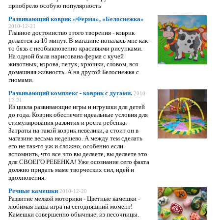
приобрело особую популярность
Развивающий коврик «Ферма», «Белоснежка»
2010-12-21
Главное достоинство этого творения - коврик
делается за 10 минут. В магазине попалась мне как-
то бязь с необыкновенно красивыми рисунками.
На одной была нарисована ферма с кучей
животных, корова, петух, хрюшки, словом, вся
домашняя живность. А на другой Белоснежка с
гномами.
Развивающий комплекс - коврик с дугами.
2010-
12-21
Из цикла развивающие игры и игрушки для детей
до года. Коврик обеспечит идеальные условия для
стимулирования развития и роста ребенка.
Затраты на такой коврик невелики, а стоит он в
магазине весьма недешево. А между тем сделать
его не так-то уж и сложно, особенно если
вспомнить, что все что вы делаете, вы делаете это
для СВОЕГО РЕБЕНКА! Уже осознание сего факта
должно придать маме творческих сил, идей и
вдохновения.
Речные камешки
2010-12-20
Развитие мелкой моторики - Цветные камешки -
любимая наша игра на сегодняшний момент!
Камешки совершенно обычные, из песочницы.