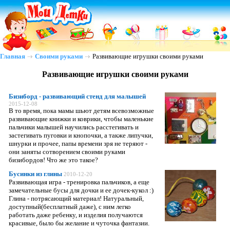
Главная
Своими руками
Развивающие игрушки своими руками
Развивающие игрушки своими руками
Бизиборд - развивающий стенд для малышей
2015-12-08
В то время, пока мамы шьют детям всевозможные
развивающие книжки и коврики, чтобы маленькие
пальчики малышей научились расстегивать и
застегивать пуговки и кнопочки, а также липучки,
шнурки и прочее, папы времени зря не теряют -
они заняты сотворением своими руками
бизибордов! Что же это такое?
Бусинки из глины
2010-12-20
Развивающая игра - тренировка пальчиков, а еще
замечательные бусы для дочки и ее дочек-кукол :)
Глина - потрясающий материал! Натуральный,
доступный(бесплатный даже), с ним легко
работать даже ребенку, и изделия получаются
красивые, было бы желание и чуточка фантазии.