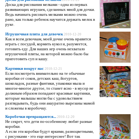
Доска для рисования мелками - одна из первых
развивающих игрушек, сделанных мной для дочки.
Ведь начинать рисовать мелками можно очень
рано, как только ребенок научится держать мелок в
руке.
Игрушечная плита для девочек
2010-12-20
Как и всем девочкам, моей дочке очень нравится
играть с посудой, кормить кукол и, разумеется,
готовить еду. Для наших игр очень нехватало
игрушечной плиты, на которой можно было бы
приготовить суп и кашу.
Картинки вокруг нас
2010-12-21
Если посмотреть внимательно на те обычные
коробки от соков, детских каш, йогуртов,
шоколадок, разные фантики, упаковки мыла и
многое-многое другое, то станет ясно - в мусор не
должным образом попадают красивые картинки,
которые малышы могли бы с удовольствием
разглядывать, будь они аккуратно вырезаны мамой
и сложены в коробочку.
Коробочки превращаются...
2010-12-20
Не секрет, что дети по-особенному любят разные
коробки.
А если эти коробки будут яркими, разноцветными,
с рисунками - это еще интереснее! Вот так