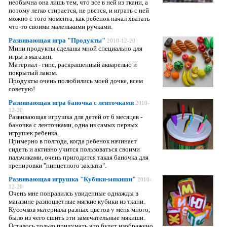
необычна она лишь тем, что все в ней из ткани, а
потому легко стирается, не рвется, и играть с ней
можно с того момента, как ребенок начал хватать
что-то своими маленькими ручками.
Развивающая игра "Продукты"
2010-12-20
Мини продукты сделаны мной специально для
игры в магазин.
Материал - гипс, раскрашенный акварелью и
покрытый лаком.
Продукты очень полюбились моей дочке, всем
советую!
Развивающая игра баночка с ленточками
2010-
12-20
Развивающая игрушка для детей от 6 месяцев -
баночка с ленточками, одна из самых первых
игрушек ребенка.
Примерно в полгода, когда ребенок начинает
сидеть и активно учится пользоваться своими
пальчиками, очень пригодится такая баночка для
тренировки "пинцетного захвата".
Развивающая игрушка "Кубики-мякиши"
2010-
12-20
Очень мне понравилсь увиденные однажды в
магазине разноцветные мягкие кубики из ткани.
Кусочков материала разных цветов у меня много,
было из чего сшить эти замечательные мякиши.
Осталось только придумать что будет изображено