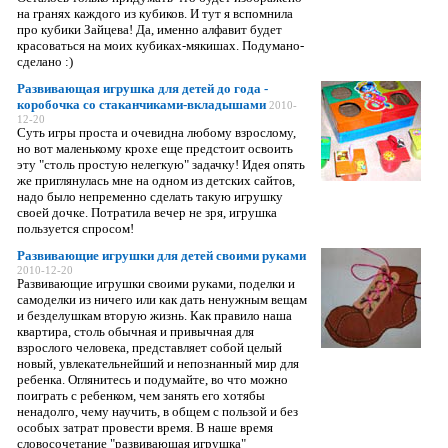
на гранях каждого из кубиков. И тут я вспомнила
про кубики Зайцева! Да, именно алфавит будет
красоваться на моих кубиках-мякишах. Подумано-
сделано :)
Развивающая игрушка для детей до года -
коробочка со стаканчиками-вкладышами
2010-
12-20
Суть игры проста и очевидна любому взрослому,
но вот маленькому крохе еще предстоит освоить
эту "столь простую нелегкую" задачку! Идея опять
же приглянулась мне на одном из детских сайтов,
надо было непременно сделать такую игрушку
своей дочке. Потратила вечер не зря, игрушка
пользуется спросом!
Развивающие игрушки для детей своими руками
2010-12-20
Развивающие игрушки своими руками, поделки и
самоделки из ничего или как дать ненужным вещам
и безделушкам вторую жизнь. Как правило наша
квартира, столь обычная и привычная для
взрослого человека, представляет собой целый
новый, увлекательнейший и непознанный мир для
ребенка. Оглянитесь и подумайте, во что можно
поиграть с ребенком, чем занять его хотябы
ненадолго, чему научить, в общем с пользой и без
особых затрат провести время. В наше время
словосочетание "развивающая игрушка"