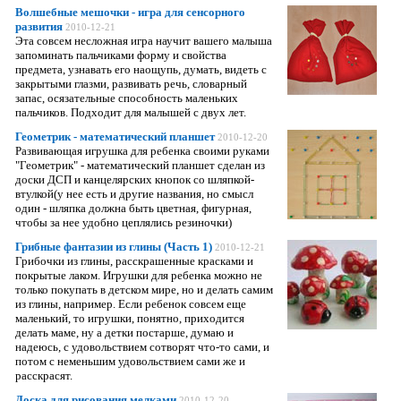
Волшебные мешочки - игра для сенсорного
развития
2010-12-21
Эта совсем несложная игра научит вашего малыша
запоминать пальчиками форму и свойства
предмета, узнавать его наощупь, думать, видеть с
закрытыми глазми, развивать речь, словарный
запас, осязательные способность маленьких
пальчиков. Подходит для малышей с двух лет.
Геометрик - математический планшет
2010-12-20
Развивающая игрушка для ребенка своими руками
"Геометрик" - математический планшет сделан из
доски ДСП и канцелярских кнопок со шляпкой-
втулкой(у нее есть и другие названия, но смысл
один - шляпка должна быть цветная, фигурная,
чтобы за нее удобно цеплялись резиночки)
Грибные фантазии из глины (Часть 1)
2010-12-21
Грибочки из глины, расскрашенные красками и
покрытые лаком. Игрушки для ребенка можно не
только покупать в детском мире, но и делать самим
из глины, например. Если ребенок совсем еще
маленький, то игрушки, понятно, приходится
делать маме, ну а детки постарше, думаю и
надеюсь, с удовольствием сотворят что-то сами, и
потом с неменьшим удовольствием сами же и
расскрасят.
Доска для рисования мелками
2010-12-20