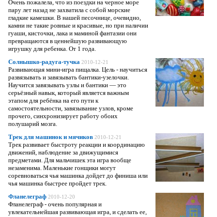
Очень пожалела, что из поездки на черное море
пару лет назад не захватила с собой морские
гладкие камешки. В нашей песочнице, очевидно,
камни не такие ровные и красивые, но при наличии
гуаши, кисточки, лака и маминой фантазии они
превращаются в ценнейшую развивающую
игрушку для ребенка. От 1 года.
Солнышко-радуга-тучка
2010-12-21
Развивающая мини-игра пищалка. Цель - научиться
развязывать и завязывать бантики-узелочки.
Научится завязывать узлы и бантики — это
серьёзный навык, который является важным
этапом для ребёнка на его пути к
самостоятельности, завязывание узлов, кроме
прочего, синхронизирует работу обоих
полушарий мозга.
Трек для машинок и мячиков
2010-12-21
Трек развивает быстроту реакции и координацию
движений, наблюдение за движущимися
предметами. Для мальчишек эта игра вообще
незаменима. Маленькие гонщики могут
соревноваться чья машинка дойдет до финиша или
чья машинка быстрее пройдет трек.
Фланелеграф
2010-12-20
Фланелеграф - очень популярная и
увлекательнейшая развивающая игра, и сделать ее,