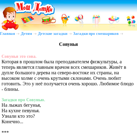
Главная
Детям
Детские загадки
Загадки про смешариков
Совунья
Совунья это сова.
Которая в прошлом была преподавателем физкультуры, а
теперь является главным врачом всех смешариков. Живёт в
дупле большого дерева на северо-востоке их страны, на
высоком холме с очень крутыми склонами. Очень любит
готовить. Это у неё получается очень хорошо. Любимое блюдо
- блины.
Загадки про Совунью.
На лыжах бегунья,
На кухне певунья.
Узнали кто это?
Конечно...
***