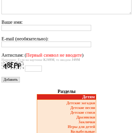
Ваше имя:
E-mail (необязательно):
Антиспам: (
Первый символ не вводите
)
Например: Если на картинке
KJ49M
, то вводим
J49M
Разделы
Детям
Детские загадки
Детские песни
Детские стихи
Дразнилки
Заклички
Игры для детей
Колыбельные