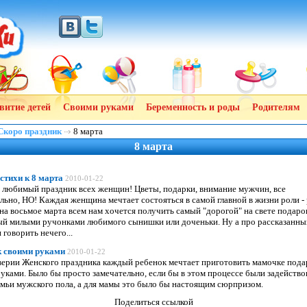
витие детей
Своими руками
Беременность и роды
Родителям
Скоро праздник
8 марта
8 марта
стихи к 8 марта
2010-01-22
- любимый праздник всех женщин! Цветы, подарки, внимание мужчин, все
льно, НО! Каждая женщина мечтает состояться в самой главной в жизни роли -
на восьмое марта всем нам хочется получить самый "дорогой" на свете подаро
ый милыми ручонками любимого сынишки или доченьки. Ну а про рассказанны
 говорить нечего...
 своими руками
2010-01-22
верии Женского праздника каждый ребенок мечтает приготовить мамочке пода
уками. Было бы просто замечательно, если бы в этом процессе были задейств
мьи мужского пола, а для мамы это было бы настоящим сюрпризом.
Поделиться ссылкой