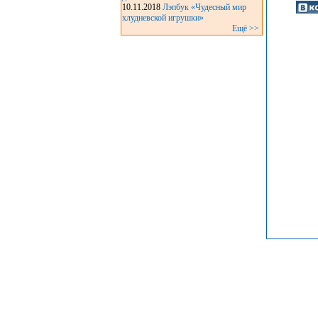
10.11.2018
Лэпбук «Чудесный мир
хлудневской игрушки»
Ещё >>