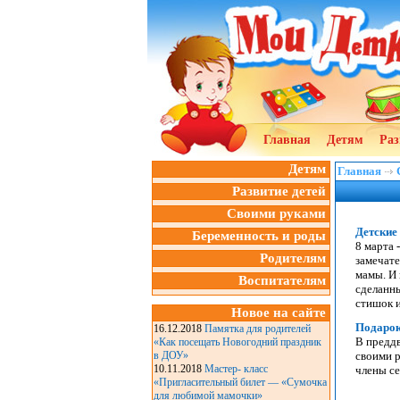
Главная
Детям
Раз
Детям
Главная
Развитие детей
Своими руками
Детские 
Беременность и роды
8 марта 
Родителям
замечате
мамы. И 
Воспитателям
сделанн
стишок и
Новое на сайте
Подарок
16.12.2018
Памятка для родителей
В предд
«Как посещать Новогодний праздник
в ДОУ»
своими р
10.11.2018
Мастер- класс
члены се
«Пригласительный билет — «Сумочка
для любимой мамочки»