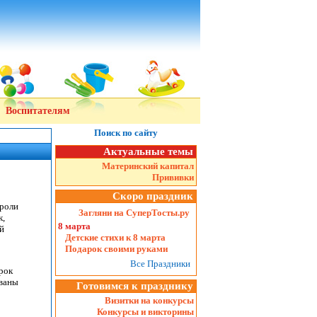
Воспитателям
Поиск по сайту
Актуальные темы
Материнский капитал
Прививки
Скоро праздник
 роли
Загляни на СуперТосты.ру
к,
8 марта
й
Детские стихи к 8 марта
Подарок своими руками
Все Праздники
рок
ованы
Готовимся к празднику
Визитки на конкурсы
Конкурсы и викторины