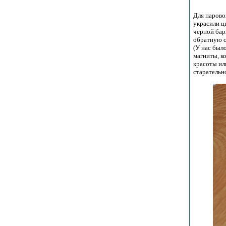
Для парово
украсили ц
черной бар
обратную с
(У нас был
магниты, к
красоты ил
старательн