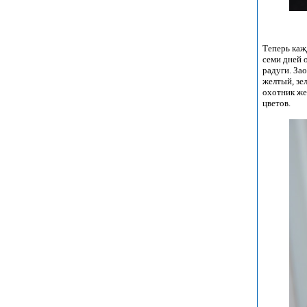
Теперь каж
семи дней 
радуги. За
желтый, зе
охотник же
цветов.