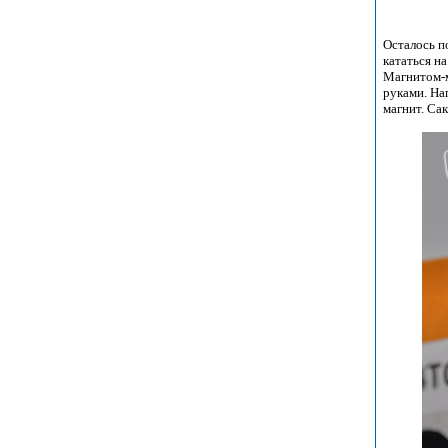
Осталось п
кататься н
Магнитом-м
руками. На
магнит. Са