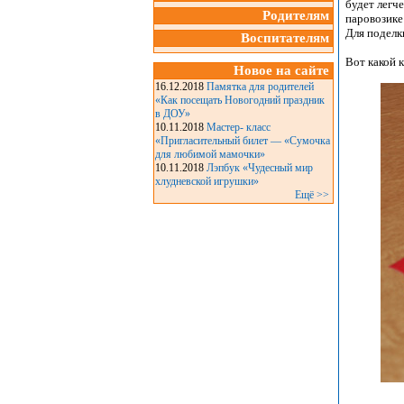
будет легче
Родителям
паровозике
Для поделк
Воспитателям
Вот какой 
Новое на сайте
16.12.2018
Памятка для родителей
«Как посещать Новогодний праздник
в ДОУ»
10.11.2018
Мастер- класс
«Пригласительный билет — «Сумочка
для любимой мамочки»
10.11.2018
Лэпбук «Чудесный мир
хлудневской игрушки»
Ещё >>