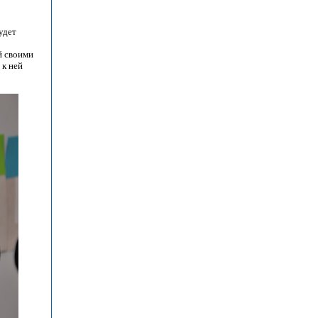
удет
й своими
 к ней