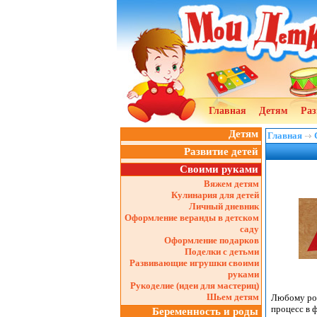
Главная
Детям
Раз
Детям
Главная
Развитие детей
Своими руками
Вяжем детям
Кулинария для детей
Личный дневник
Оформление веранды в детском
саду
Оформление подарков
Поделки с детьми
Развивающие игрушки своими
руками
Рукоделие (идеи для мастериц)
Шьем детям
Любому род
процесс в 
Беременность и роды