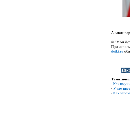
А какие пар
© "Мои Де
При исполь
detki.ru
обя
Тематическ
-
Как выучи
-
Учим цвет
-
Как запом