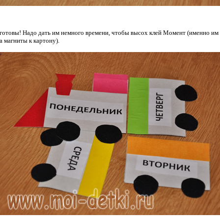
готовы! Надо дать им немного времени, чтобы высох клей Момент (именно им 
а магниты к картону).