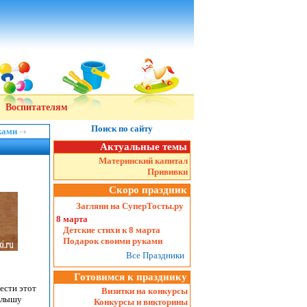
Воспитателям
Поиск по сайту
ками
Актуальные темы
Материнский капитал
Прививки
Скоро праздник
Загляни на СуперТосты.ру
8 марта
Детские стихи к 8 марта
Подарок своими руками
Все Праздники
Готовимся к празднику
ести этот
Визитки на конкурсы
малышу
Конкурсы и викторины