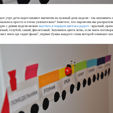
дое утро дети переставляют магнитик на нужный день недели - так запомнить 
оказалось просто и очень увлекательно! Заметьте, что паровозик мы раскрасили
одно с днями недели можно
выучить и порядок цветов в радуге
- красный, оран
леный, голубой, синий, фиолетовый. Запомнить цвета легко, если знать погово
лает знать где сидит фазан", первые буквы каждого слова которой означают на