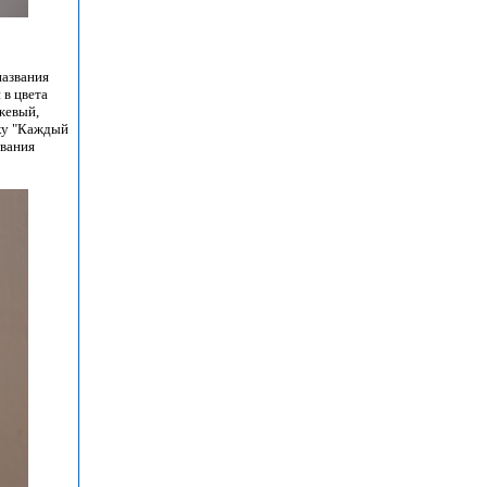
названия
 в цвета
жевый,
рку "Каждый
звания