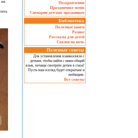
 на
Поздравления
Праздничное меню
ента.
Сценарии детских праздников
Библиотека
Полезные книги
Разное
Рассказы для детей
Сказки на ночь
Полезные советы
Для установления взаимосвязи с
детьми, чтобы найти с ними общий
язык, почаще смотрите детям в глаза!
Пусть ваш взгляд будет открытым и
любящим.
Все советы