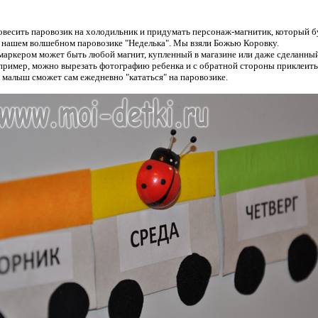
овесить паровозик на холодильник и придумать персонаж-магнитик, который б
а нашем волшебном паровозике "Неделька". Мы взяли Божью Коровку.
аркером может быть любой магнит, купленный в магазине или даже сделанны
пример, можно вырезать фотографию ребенка и с обратной стороны приклеить
к малыш сможет сам ежедневно "кататься" на паровозике.