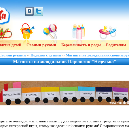
витие детей
Своими руками
Беременность и роды
Родителям
Своими руками
Поделки с детьми
Магниты на холодильник своими ру
Магниты на холодильник Паровозик "Неделька"
ителю очевидно - запомнить малышу дни недели не составит труда, если пров
форме интересной игры, к тому же сделанной своими руками! С паровозиком 