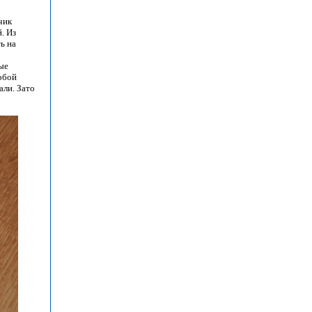
чик
. Из
ь на
ые
собой
али. Зато