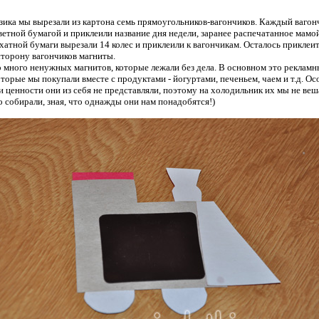
зика мы вырезали из картона семь прямоугольников-вагончиков. Каждый вагон
ветной бумагой и приклеили название дня недели, заранее распечатанное мамой
хатной бумаги вырезали 14 колес и приклеили к вагончикам. Осталось приклеит
торону вагончиков магниты.
о много ненужных магнитов, которые лежали без дела. В основном это рекламн
оторые мы покупали вместе с продуктами - йогуртами, печеньем, чаем и т.д. О
и ценности они из себя не представляли, поэтому на холодильник их мы не веш
о собирали, зная, что однажды они нам понадобятся!)