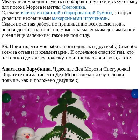
Между делом ходили гулять и собирали прутики и сухую траву
для посоха Мороза и метлы
Снеговика
.
Сделали
елочку из цветной гофрированной бумаги
, которую
украсили необычными
макаронными игрушками
.
Самая почетная работа по пришиванию всех элементов к
основе досталась, конечно, маме, т.к. маленьким деткам (а они
у меня еще маленькие) такое не под силу.
PS: Приятно, что моя работа пригодилась и другим! :) Спасибо
всем за отзывы и комментарии. И отдельное спасибо тем, кто
не только сделал эту поделку, но и прислал свои фото, а это:
Анастасия Зарубкина
. Чудесные Дед Мороз и Снегурочка!
Обратите внимание, что Дед Мороз сделан из бутылочки
повыше, как и положено дедушке :)