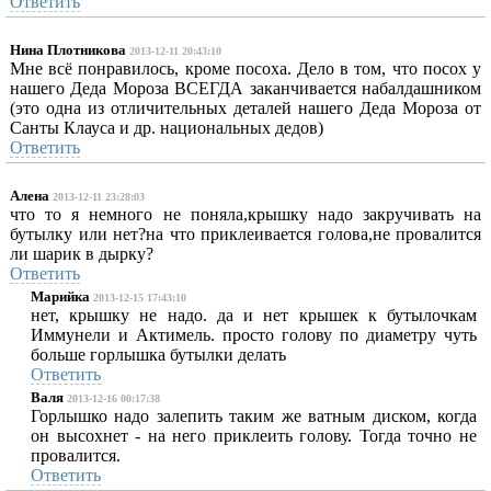
Ответить
Нина Плотникова
2013-12-11 20:43:10
Мне всё понравилось, кроме посоха. Дело в том, что посох у
нашего Деда Мороза ВСЕГДА заканчивается набалдашником
(это одна из отличительных деталей нашего Деда Мороза от
Санты Клауса и др. национальных дедов)
Ответить
Алена
2013-12-11 23:28:03
что то я немного не поняла,крышку надо закручивать на
бутылку или нет?на что приклеивается голова,не провалится
ли шарик в дырку?
Ответить
Марийка
2013-12-15 17:43:10
нет, крышку не надо. да и нет крышек к бутылочкам
Иммунели и Актимель. просто голову по диаметру чуть
больше горлышка бутылки делать
Ответить
Валя
2013-12-16 00:17:38
Горлышко надо залепить таким же ватным диском, когда
он высохнет - на него приклеить голову. Тогда точно не
провалится.
Ответить