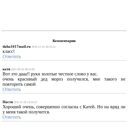
Комментарии
daha1617mail.ru
2010-12-14 20:53:22
класс!
Ответить
катя
2011-09-16 00:11:05
Вот это дааа!! руки золотые честное слово у вас.
очень красивый дед мороз получился, мне такого не
повторить самой
Ответить
Настя
2011-11-20 14:34:27
Хороший очень, совершенно согласна с Катей. Но на вряд ли
у меня такой получится.
Ответить