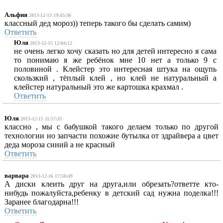
Альфия
2013-12-13 19:45:36
классный дед мороз)) теперь такого бы сделать самим)
Ответить
Юля
2013-12-15 12:04:12
не очень легко хочу сказать но для детей интересно я сама
то понимаю я же ребёнок мне 10 нет а только 9 с
половиной . Клейстер это интересная штука на ощупь
скользкий , тёплый клей , но клей не натуральный а
клейстер натуральный это же картошка крахмал .
Ответить
Юля
2013-12-15 11:57:35
классно , мы с бабушкой такого делаем только по другой
технологии но запчасти похожие бутылка от здрайвера а цвет
деда мороза синий а не красный
Ответить
варвара
2013-12-16 17:50:49
А диски клеить друг на друга,или обрезать?ответте кто-
нибудь пожалуйста,ребенку в детский сад нужна поделка!!!
Заранее благодарна!!!
Ответить