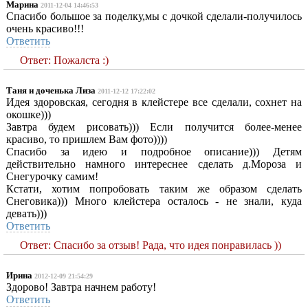
Марина
2011-12-04 14:46:53
Спасибо большое за поделку,мы с дочкой сделали-получилось
очень красиво!!!
Ответить
Ответ: Пожалста :)
Таня и доченька Лиза
2011-12-12 17:22:02
Идея здоровская, сегодня в клейстере все сделали, сохнет на
окошке)))
Завтра будем рисовать))) Если получится более-менее
красиво, то пришлем Вам фото))))
Спасибо за идею и подробное описание))) Детям
действительно намного интереснее сделать д.Мороза и
Снегурочку самим!
Кстати, хотим попробовать таким же образом сделать
Снеговика))) Много клейстера осталось - не знали, куда
девать)))
Ответить
Ответ: Спасибо за отзыв! Рада, что идея понравилась ))
Ирина
2012-12-09 21:54:29
Здорово! Завтра начнем работу!
Ответить