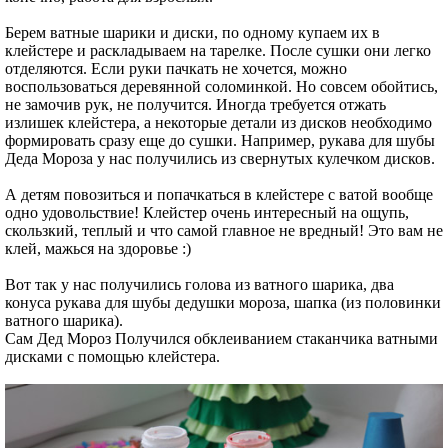
Берем ватные шарики и диски, по одному купаем их в
клейстере и раскладываем на тарелке. После сушки они легко
отделяются. Если руки пачкать не хочется, можно
воспользоваться деревянной соломинкой. Но совсем обойтись,
не замочив рук, не получится. Иногда требуется отжать
излишек клейстера, а некоторые детали из дисков необходимо
формировать сразу еще до сушки. Например, рукава для шубы
Деда Мороза у нас получились из свернутых кулечком дисков.
А детям повозиться и попачкаться в клейстере с ватой вообще
одно удовольствие! Клейстер очень интересный на ощупь,
скользкий, теплый и что самой главное не вредный! Это вам не
клей, мажься на здоровье :)
Вот так у нас получились голова из ватного шарика, два
конуса рукава для шубы дедушки мороза, шапка (из половинки
ватного шарика).
Сам Дед Мороз Получился обклеиванием стаканчика ватными
дисками с помощью клейстера.