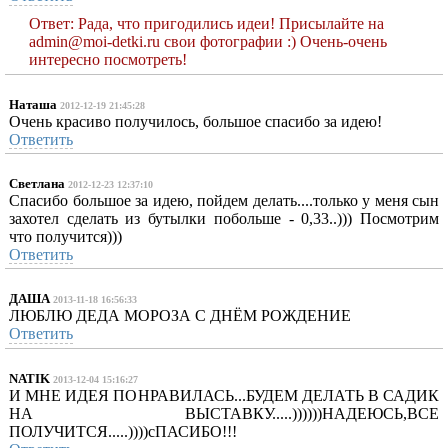
Ответ: Рада, что пригодились идеи! Присылайте на
admin@moi-detki.ru свои фотографии :) Очень-очень
интересно посмотреть!
Наташа
2012-12-19 21:45:28
Очень красиво получилось, большое спасибо за идею!
Ответить
Светлана
2012-12-23 12:37:10
Спасибо большое за идею, пойдем делать....только у меня сын
захотел сделать из бутылки побольше - 0,33..))) Посмотрим
что получится)))
Ответить
ДАША
2013-11-18 16:56:33
ЛЮБЛЮ ДЕДА МОРОЗА С ДНЁМ РОЖДЕНИЕ
Ответить
NATIK
2013-12-04 15:16:27
И МНЕ ИДЕЯ ПОНРАВИЛАСЬ...БУДЕМ ДЕЛАТЬ В САДИК
НА ВЫСТАВКУ.....))))))НАДЕЮСЬ,ВСЕ
ПОЛУЧИТСЯ.....))))сПАСИБО!!!