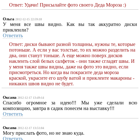
Ответ: Удачи! Присылайте фото своего Деда Мороза :)
Ольга
2012-12-15 22:59:18
У меня все швы видно. Как вы так аккуратно диски
приклеили?
Ответить
Ответ: диски бывают разной толщины, нужны те, которые
потоньше. А если у вас толстые, то их можно разделить на
два, они станут тоньше. А еще можно поверх дисков
наклеить слой белых салфеток - они также сгладят швы. И
у меня также швы видны, даже на фото это видно, если
присмотреться. Но когда вы покрасите деда мороза
краской, украсите его шубу ватой и приклеите макароны -
никаких швов видно не будет.
Оксана
2012-12-17 13:49:14
Спасибо огромное за идею!!! Мы уже сделали всю
композицию, завтра в садик понесем на выставку!!!
Ответить
Оксана
2012-12-17 13:51:04
Могу прислать фото, но не знаю куда.
Ответить