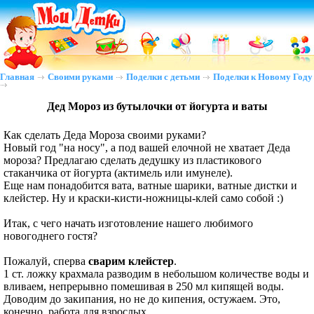
Главная
Своими руками
Поделки с детьми
Поделки к Новому Году
Дед Мороз из бутылочки от йогурта и ваты
Как сделать Деда Мороза своими руками?
Новый год "на носу", а под вашей елочной не хватает Деда
мороза? Предлагаю сделать дедушку из пластикового
стаканчика от йогурта (актимель или имунеле).
Еще нам понадобится вата, ватные шарики, ватные дистки и
клейстер. Ну и краски-кисти-ножницы-клей само собой :)
Итак, с чего начать изготовление нашего любимого
новогоднего гостя?
Пожалуй, сперва
сварим клейстер
.
1 ст. ложку крахмала разводим в небольшом количестве воды и
вливаем, непрерывно помешивая в 250 мл кипящей воды.
Доводим до закипания, но не до кипения, остужаем. Это,
конечно, работа для взрослых.