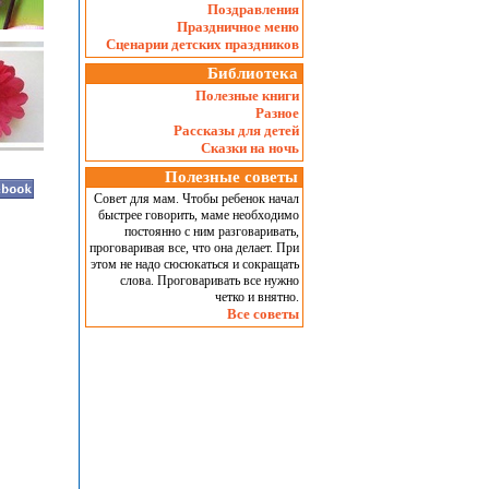
Поздравления
Праздничное меню
Сценарии детских праздников
Библиотека
Полезные книги
Разное
Рассказы для детей
Сказки на ночь
Полезные советы
Совет для мам. Чтобы ребенок начал
быстрее говорить, маме необходимо
постоянно с ним разговаривать,
проговаривая все, что она делает. При
этом не надо сюсюкаться и сокращать
слова. Проговаривать все нужно
четко и внятно.
Все советы