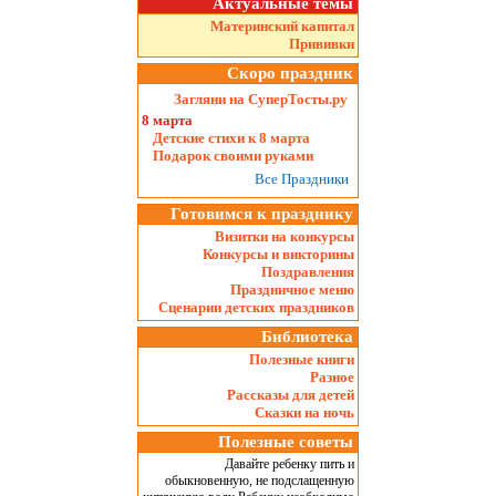
Актуальные темы
Материнский капитал
Прививки
Скоро праздник
Загляни на СуперТосты.ру
8 марта
Детские стихи к 8 марта
Подарок своими руками
Все Праздники
Готовимся к празднику
Визитки на конкурсы
Конкурсы и викторины
Поздравления
Праздничное меню
Сценарии детских праздников
Библиотека
Полезные книги
Разное
Рассказы для детей
Сказки на ночь
Полезные советы
Давайте ребенку пить и
обыкновенную, не подслащенную