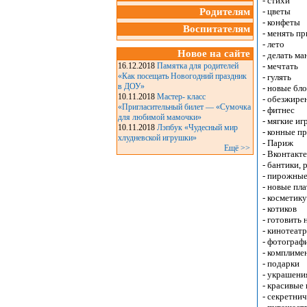
- стихи
Родителям
- цветы
- конфеты
Воспитателям
- менять п
- лето
Новое на сайте
- делать м
16.12.2018
Памятка для родителей
- мечтать
«Как посещать Новогодний праздник
- гулять
в ДОУ»
- новые бл
10.11.2018
Мастер- класс
- обезжире
«Пригласительный билет — «Сумочка
- фитнес
для любимой мамочки»
- мягкие и
10.11.2018
Лэпбук «Чудесный мир
- конные п
хлудневской игрушки»
- Париж
Ещё >>
- Вконтакте
- бантики,
- пирожные
- новые пла
- косметику
- котиков
- готовить
- кинотеатр
- фотограф
- комплиме
- подарки
- украшени
- красивые
- секретни