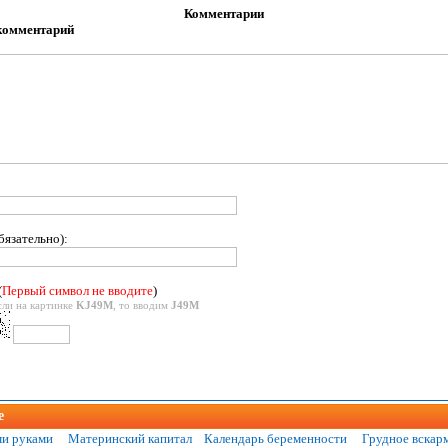
Комментарии
комментарий
бязательно):
(
Первый символ не вводите
)
сли на картинке
KJ49M
, то вводим
J49M
е
и руками
Материнский капитал
Календарь беременности
Грудное вскар