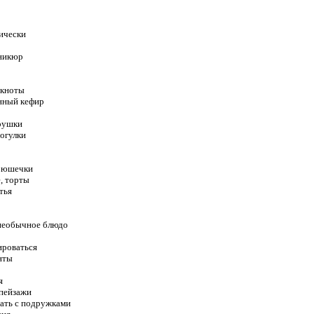
рически
аникюр
окноты
нный кефир
грушки
рогулки
 рюшечки
, торты
тья
 необычное блюдо
ироваться
нты
я
 пейзажи
чать с подружками