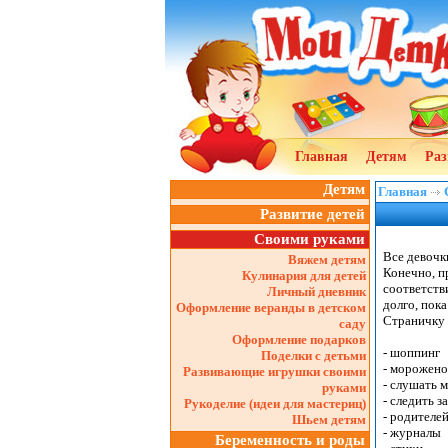
Главная
Детям
Раз
Детям
Главная
Развитие детей
Своими руками
Все девочк
Вяжем детям
Конечно, п
Кулинария для детей
соответств
Личный дневник
долго, пока
Оформление веранды в детском
Страничку 
саду
Оформление подарков
- шоппинг
Поделки с детьми
- морожено
Развивающие игрушки своими
- слушать 
руками
- следить з
Рукоделие (идеи для мастериц)
- родителе
Шьем детям
- журналы
Беременность и роды