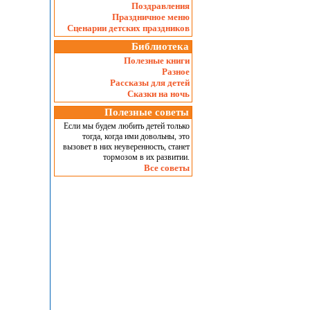
Поздравления
Праздничное меню
Сценарии детских праздников
Библиотека
Полезные книги
Разное
Рассказы для детей
Сказки на ночь
Полезные советы
Если мы будем любить детей только
тогда, когда ими довольны, это
вызовет в них неуверенность, станет
тормозом в их развитии.
Все советы