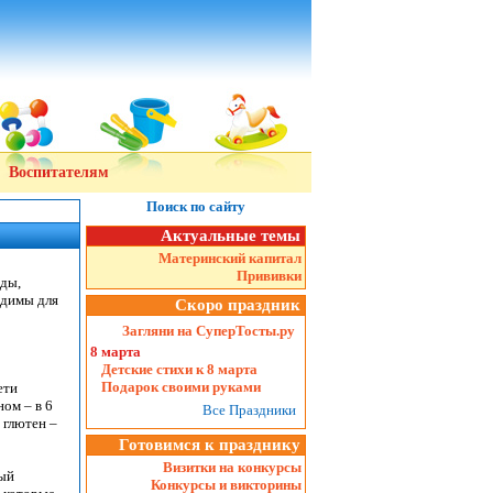
Воспитателям
Поиск по сайту
Актуальные темы
Материнский капитал
Прививки
оды,
одимы для
Скоро праздник
Загляни на СуперТосты.ру
8 марта
Детские стихи к 8 марта
Подарок своими руками
ети
ом – в 6
Все Праздники
 глютен –
Готовимся к празднику
Визитки на конкурсы
рый
Конкурсы и викторины