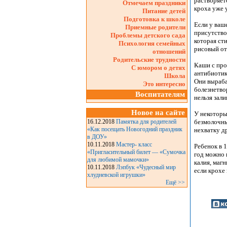
растворяет
Отмечаем праздники
кроха уже 
Питание детей
Подготовка к школе
Если у ваш
Приемные родители
присутство
Проблемы детского сада
которая ст
Психология семейных
рисовый от
отношений
Родительские трудности
Каши с про
С юмором о детях
антибиотик
Школа
Они выраб
Это интересно
болезнетво
Воспитателям
нельзя зал
Новое на сайте
У некоторы
16.12.2018
Памятка для родителей
безмолочны
«Как посещать Новогодний праздник
нехватку д
в ДОУ»
10.11.2018
Мастер- класс
Ребенок в 
«Пригласительный билет — «Сумочка
год можно 
для любимой мамочки»
калия, маг
10.11.2018
Лэпбук «Чудесный мир
если крохе
хлудневской игрушки»
Ещё >>