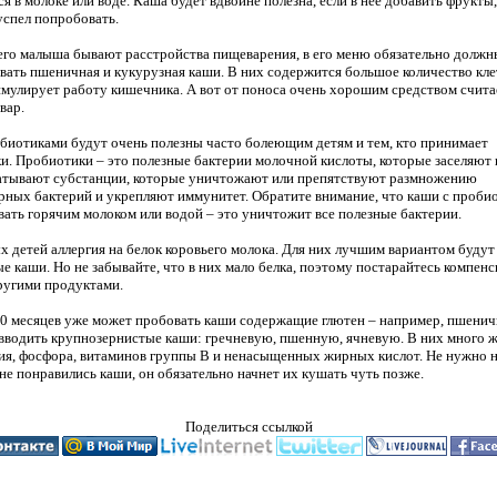
ся в молоке или воде. Каша будет вдвойне полезна, если в нее добавить фрукты
успел попробовать.
его малыша бывают расстройства пищеварения, в его меню обязательно должн
вать пшеничная и кукурузная каши. В них содержится большое количество кле
имулирует работу кишечника. А вот от поноса очень хорошим средством счита
вар.
биотиками будут очень полезны часто болеющим детям и тем, кто принимает
и. Пробиотики – это полезные бактерии молочной кислоты, которые заселяют
атывают субстанции, которые уничтожают или препятствуют размножению
рных бактерий и укрепляют иммунитет. Обратите внимание, что каши с проби
ивать горячим молоком или водой – это уничтожит все полезные бактерии.
х детей аллергия на белок коровьего молока. Для них лучшим вариантом будут
е каши. Но не забывайте, что в них мало белка, поэтому постарайтесь компенс
ругими продуктами.
10 месяцев уже может пробовать каши содержащие глютен – например, пшенич
вводить крупнозернистые каши: гречневую, пшенную, ячневую. В них много ж
ния, фосфора, витаминов группы В и ненасыщенных жирных кислот. Не нужно н
 не понравились каши, он обязательно начнет их кушать чуть позже.
Поделиться ссылкой