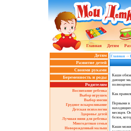
Главная
Детям
Раз
Детям
Главная
Развитие детей
Своими руками
Каши обяза
Беременность и роды
дающие мал
Родителям
полноценно
Воспитание ребенка
Как правил
Выбор игрушек
Выбор имени
Первыми в 
Грудное вскармливание
находящиес
Детская психология
месяцев. О
Здоровье детей
белок, кот
Лучшая няня для ребенка
Многодетная семья
Каши можно
Новорожденный малыш