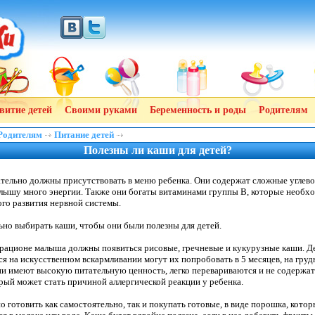
витие детей
Своими руками
Беременность и роды
Родителям
Родителям
Питание детей
Полезны ли каши для детей?
тельно должны присутствовать в меню ребенка. Они содержат сложные углев
ышу много энергии. Также они богаты витаминами группы В, которые необх
го развития нервной системы.
ьно выбирать каши, чтобы они были полезны для детей.
рационе малыша должны появиться рисовые, гречневые и кукурузные каши. Д
я на искусственном вскармливании могут их попробовать в 5 месяцев, на грудн
ни имеют высокую питательную ценность, легко перевариваются и не содержат
орый может стать причиной аллергической реакции у ребенка.
 готовить как самостоятельно, так и покупать готовые, в виде порошка, кото