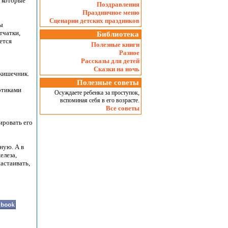
, которые
Поздравления
Праздничное меню
Сценарии детских праздников
ы
тчатки,
Библиотека
ется
Полезные книги
Разное
Рассказы для детей
Сказки на ночь
 кишечник.
Полезные советы
отиками
Осуждаете ребенка за проступок,
вспоминая себя в его возрасте.
Все советы
ировать его
ную. А в
елеза,
астаивать,