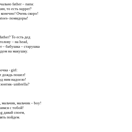
ально father – папа:

ин, то есть supper?

- конечно! Очень скоро!

toes- помидоры!

ather? То есть дед

голову – на head,

r – бабушка – старушка

ядом на макушку.

чка - girl:

т дождь пошел!

д ним надоело!

зонтик- umbrella?

 мальчик, мальчик – boy!

мся с тобой!

g давай споем,

ять пойдем.
