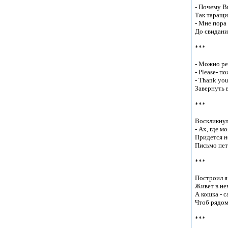
- Почему Вы
Так таращит
- Мне пора л
До свидания
***

- Можно pe
- Please- п
- Thank you
Завернуть в
***

Воскликнула
- Ах, где м
Придется не
Письмо пет
***

Построил я 
Живет в не
А кошка - ca
Чтоб рядом
***
