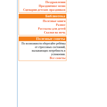
Поздравления
Праздничное меню
Сценарии детских праздников
Библиотека
Полезные книги
Разное
Рассказы для детей
Сказки на ночь
Полезные советы
По возможности оберегайте ребёнка
от стрессовых состояний,
вызывающих потребность в
успокоении.
Все советы