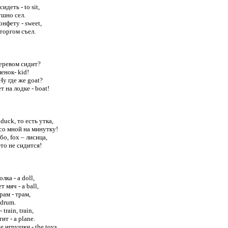
идеть - to sit,

шно сел.

онфету - sweet,

торгом съел.

еревом сидит?

ленок- kid!

Ну где же goat?

 на лодке - boat!

duck, то есть утка,

со мной на минутку!

бо, fox – лисица,

то не сидится!

ка - a doll,

 мяч - a ball,

рам - трам,

drum.

train, train,

т - a plane.

 игрушки - the toys
