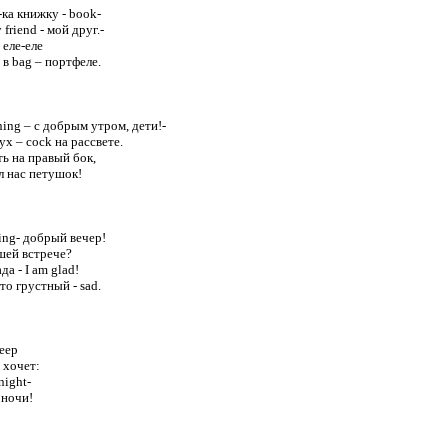
ка книжку - book-

friend - мой друг.-

еле-еле

в bag – портфеле.

ing – с добрым утром, дети!-

х – cock на рассвете.

ь на правый бок,

 нас петушок!

ng- добрый вечер!

шей встрече?

да - I am glad!

то грустный - sad.

eep

хочет:

ight-

ночи!
