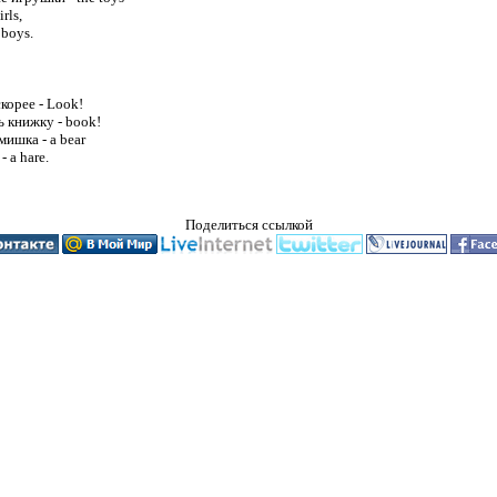
ls,

boys.

орее - Look!

 книжку - book!

мишка - a bear

 a hare.

Поделиться ссылкой