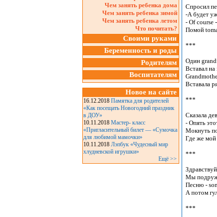
Чем занять ребенка дома
Спросил печ
Чем занять ребенка зимой
-А будет уж
Чем занять ребенка летом
- Of course 
Что почитать?
Помой toma
Своими руками
***

Беременность и роды
Один grandf
Родителям
Вставал на 
Воспитателям
Grandmothe
Вставала р
Новое на сайте
***

16.12.2018
Памятка для родителей
«Как посещать Новогодний праздник
Сказала дево
в ДОУ»
10.11.2018
Мастер- класс
- Опять это
«Пригласительный билет — «Сумочка
Мокнуть по
для любимой мамочки»
Где же мой 
10.11.2018
Лэпбук «Чудесный мир
хлудневской игрушки»
***

Ещё >>
Здравствуй,
Мы подружи
Песню - son
А потом гул
***
