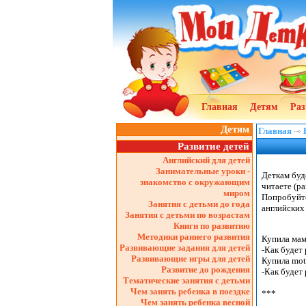
Главная
Детям
Раз
Детям
Главная
Развитие детей
Английский для детей
Занимательные уроки -
Деткам буд
знакомство с окружающим
читаете (р
миром
Попробуйте
Занятия с детьми до года
английских 
Занятия с детьми по возрастам
Книги по развитию
Методики раннего развития
Купила мам
Развивающие задания для детей
-Как будет 
Развивающие игры для детей
Купила moth
Развитие до рождения
-Как будет 
Тематические занятия с детьми
Чем занять ребенка в поездке
***

Чем занять ребенка весной