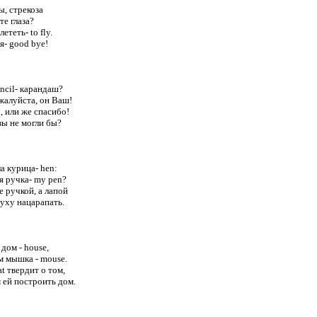
, стрекоза

е глаза?

ететь- to fly.

- good bye!

ncil- карандаш?

ожалуйста, он Ваш!

, или же спасибо!

ы не могли бы?

 курица- hen:

оя ручка- my pen?

 ручкой, а лапой

уху нацарапать.

дом - house,

м мышка - mouse.

t твердит о том,

 ей построить дом.
