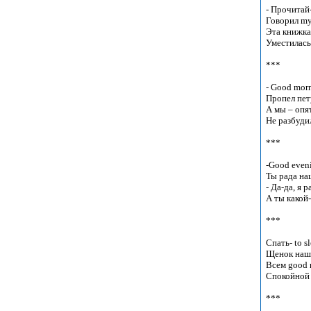
- Прочитай-
Говорил my 
Эта книжка 
Уместилась 
***

- Good morn
Пропел пету
А мы – опят
Не разбудил
***

-Good eveni
Ты рада на
- Да-да, я ра
А ты какой-
***

Спать- to sl
Щенок наш 
Всем good n
Спокойной 
***
