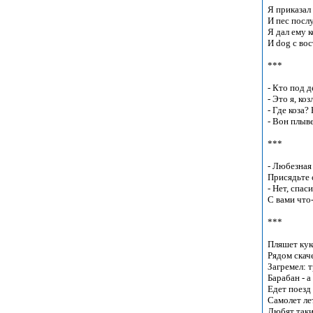
Я приказал с
И пес послу
Я дал ему к
И dog c вос
***

- Кто под д
- Это я, коз
- Где коза? 
- Вон плывет
***

- Любезная 
Присядьте 
- Нет, спаси
С вами что-
***

Пляшет кукол
Рядом скачет
Загремел: т
Барабан - a 
Едет поезд - 
Самолет лети
Любят такие