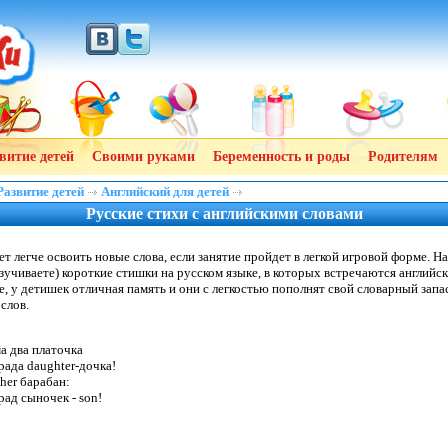
витие детей
Своими руками
Беременность и роды
Родителям
Развитие детей
Английский для детей
Русские стихи с английскими словами
ет легче освоить новые слова, если занятие пройдет в легкой игровой форме. Н
азучиваете) короткие стишки на русском языке, в которых встречаются английск
, у детишек отличная память и они с легкостью пополнят свой словарный запа
слов.
а два платочка

рада daughter-дочка!

er барабан:

рад сыночек - son!
