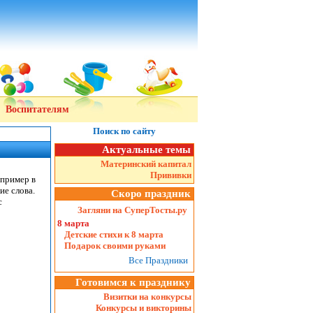
Воспитателям
Поиск по сайту
Актуальные темы
Материнский капитал
Прививки
апример в
ие слова.
Скоро праздник
с
Загляни на СуперТосты.ру
8 марта
Детские стихи к 8 марта
Подарок своими руками
Все Праздники
Готовимся к празднику
Визитки на конкурсы
Конкурсы и викторины