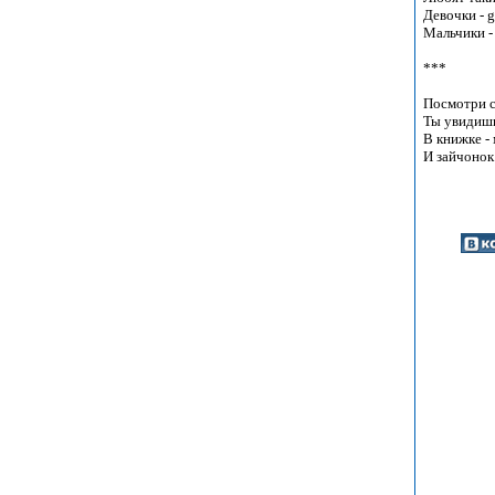
Девочки - gir
Мальчики - 
***

Посмотри ск
Ты увидишь
В книжке - 
И зайчонок -