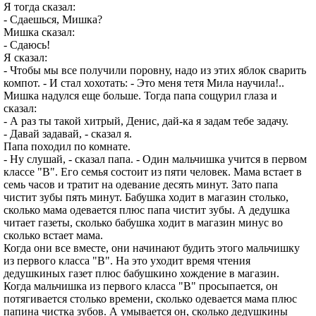
Я тогда сказал:
- Сдаешься, Мишка?
Мишка сказал:
- Сдаюсь!
Я сказал:
- Чтобы мы все получили поровну, надо из этих яблок сварить
компот. - И стал хохотать: - Это меня тетя Мила научила!..
Мишка надулся еще больше. Тогда папа сощурил глаза и
сказал:
- А раз ты такой хитрый, Денис, дай-ка я задам тебе задачу.
- Давай задавай, - сказал я.
Папа походил по комнате.
- Ну слушай, - сказал папа. - Один мальчишка учится в первом
классе "В". Его семья состоит из пяти человек. Мама встает в
семь часов и тратит на одевание десять минут. Зато папа
чистит зубы пять минут. Бабушка ходит в магазин столько,
сколько мама одевается плюс папа чистит зубы. А дедушка
читает газеты, сколько бабушка ходит в магазин минус во
сколько встает мама.
Когда они все вместе, они начинают будить этого мальчишку
из первого класса "В". На это уходит время чтения
дедушкиных газет плюс бабушкино хождение в магазин.
Когда мальчишка из первого класса "В" просыпается, он
потягивается столько времени, сколько одевается мама плюс
папина чистка зубов. А умывается он, сколько дедушкины