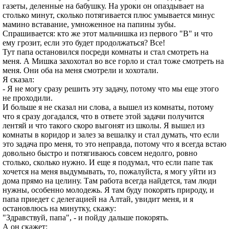
газеты, деленные на бабушку. На уроки он опаздывает на
столько минут, сколько потягивается плюс умывается минус
мамино вставание, умноженное на папины зубы.
Спрашивается: кто же этот мальчишка из первого "В" и что
ему грозит, если это будет продолжаться? Все!
Тут папа остановился посреди комнаты и стал смотреть на
меня. А Мишка захохотал во все горло и стал тоже смотреть на
меня. Они оба на меня смотрели и хохотали.
Я сказал:
- Я не могу сразу решить эту задачу, потому что мы еще этого
не проходили.
И больше я не сказал ни слова, а вышел из комнаты, потому
что я сразу догадался, что в ответе этой задачи получится
лентяй и что такого скоро выгонят из школы. Я вышел из
комнаты в коридор и залез за вешалку и стал думать, что если
это задача про меня, то это неправда, потому что я всегда встаю
довольно быстро и потягиваюсь совсем недолго, ровно
столько, сколько нужно. И еще я подумал, что если папе так
хочется на меня выдумывать, то, пожалуйста, я могу уйти из
дома прямо на целину. Там работа всегда найдется, там люди
нужны, особенно молодежь. Я там буду покорять природу, и
папа приедет с делегацией на Алтай, увидит меня, и я
остановлюсь на минутку, скажу:
"Здравствуй, папа", - и пойду дальше покорять.
А он скажет: