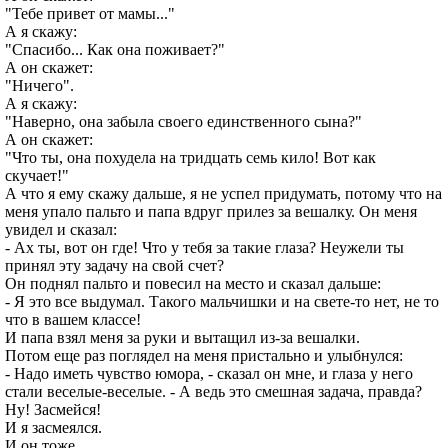
"Тебе привет от мамы..."
А я скажу:
"Спасибо... Как она поживает?"
А он скажет:
"Ничего".
А я скажу:
"Наверно, она забыла своего единственного сына?"
А он скажет:
"Что ты, она похудела на тридцать семь кило! Вот как
скучает!"
А что я ему скажу дальше, я не успел придумать, потому что на
меня упало пальто и папа вдруг прилез за вешалку. Он меня
увидел и сказал:
- Ах ты, вот он где! Что у тебя за такие глаза? Неужели ты
принял эту задачу на свой счет?
Он поднял пальто и повесил на место и сказал дальше:
- Я это все выдумал. Такого мальчишки и на свете-то нет, не то
что в вашем классе!
И папа взял меня за руки и вытащил из-за вешалки.
Потом еще раз поглядел на меня пристально и улыбнулся:
- Надо иметь чувство юмора, - сказал он мне, и глаза у него
стали веселые-веселые. - А ведь это смешная задача, правда?
Ну! Засмейся!
И я засмеялся.
И он тоже.