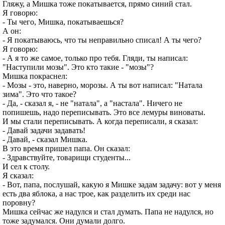
Гляжу, а Мишка тоже покатывается, прямо синий стал.
Я говорю:
- Ты чего, Мишка, покатываешься?
А он:
- Я покатываюсь, что ты неправильно списал! А ты чего?
Я говорю:
- А я то же самое, только про тебя. Гляди, ты написал:
"Наступили мозы". Это кто такие - "мозы"?
Мишка покраснел:
- Мозы - это, наверно, морозы. А ты вот написал: "Натала
зима". Это что такое?
- Да, - сказал я, - не "натала", а "настала". Ничего не
попишешь, надо переписывать. Это все лемуры виноваты.
И мы стали переписывать. А когда переписали, я сказал:
- Давай задачи задавать!
- Давай, - сказал Мишка.
В это время пришел папа. Он сказал:
- Здравствуйте, товарищи студенты...
И сел к столу.
Я сказал:
- Вот, папа, послушай, какую я Мишке задам задачу: вот у меня
есть два яблока, а нас трое, как разделить их среди нас
поровну?
Мишка сейчас же надулся и стал думать. Папа не надулся, но
тоже задумался. Они думали долго.