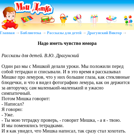
Главная
Библиотека
Рассказы для детей
Драгунский Виктор
Надо иметь чувство юмора
Рассказы для детей. В.Ю. Драгунский
Один раз мы с Мишкой делали уроки. Мы положили перед
собой тетрадки и списывали. И в это время я рассказывал
Мишке про лемуров, что у них большие глаза, как стеклянные
блюдечки, и что я видел фотографию лемура, как он держится
за авторучку, сам маленький-маленький и ужасно
симпатичный.
Потом Мишка говорит:
- Написал?
Я говорю:
- Уже.
- Ты мою тетрадку проверь, - говорит Мишка, - а я - твою.
И мы поменялись тетрадками.
И я как увидел, что Мишка написал, так сразу стал хохотать.