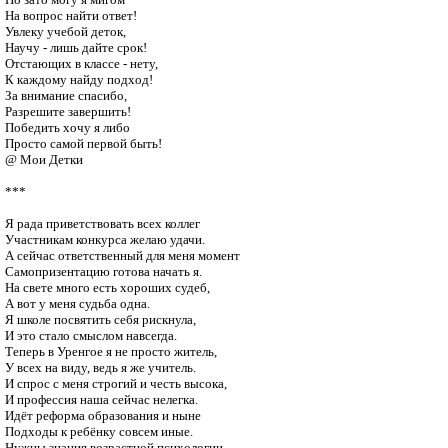
На вопрос найти ответ!

Увлеку учебой деток,

Научу - лишь дайте срок!

Отстающих в классе - нету,

К каждому найду подход!

За внимание спасибо,

Разрешите завершить!

Победить хочу я либо

Просто самой первой быть!

@ Мои Детки

***

Я рада приветствовать всех коллег

Участникам конкурса желаю удачи.

А сейчас ответственный для меня момент

Самопризентацию готова начать я.

На свете много есть хороших судеб,

А вот у меня судьба одна.

Я школе посвятить себя рискнула,

И это стало смыслом навсегда.

Теперь в Уренгое я не просто житель,

У всех на виду, ведь я же учитель.

И спрос с меня строгий и честь высока,

И профессия наша сейчас нелегка.

Идёт реформа образования и ныне

Подходы к ребёнку совсем иные.

Нужны знания возрастной психологии,
