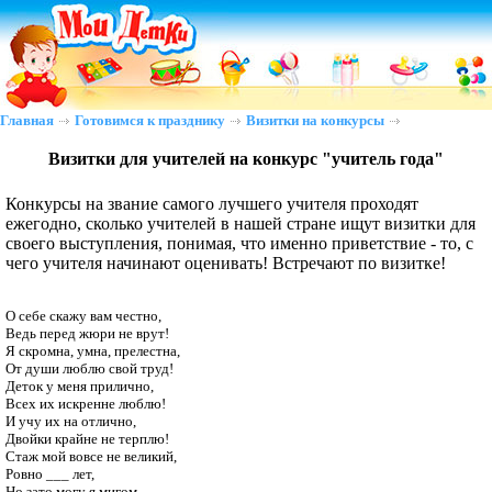
Главная
Готовимся к празднику
Визитки на конкурсы
Визитки для учителей на конкурс "учитель года"
Конкурсы на звание самого лучшего учителя проходят
ежегодно, сколько учителей в нашей стране ищут визитки для
своего выступления, понимая, что именно приветствие - то, с
чего учителя начинают оценивать! Встречают по визитке!
О себе скажу вам честно,

Ведь перед жюри не врут!

Я скромна, умна, прелестна,

От души люблю свой труд!

Деток у меня прилично,

Всех их искренне люблю!

И учу их на отлично,

Двойки крайне не терплю!

Стаж мой вовсе не великий,

Ровно ___ лет,

Но зато могу я мигом
