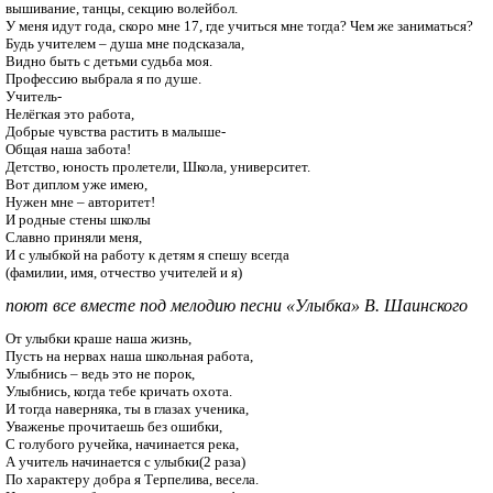
вышивание, танцы, секцию волейбол.

У меня идут года, скоро мне 17, где учиться мне тогда? Чем же заниматься?

Будь учителем – душа мне подсказала,

Видно быть с детьми судьба моя.

Профессию выбрала я по душе.

Учитель-

Нелёгкая это работа,

Добрые чувства растить в малыше-

Общая наша забота! 

Детство, юность пролетели, Школа, университет. 

Вот диплом уже имею,

Нужен мне – авторитет!

И родные стены школы 

Славно приняли меня,

И с улыбкой на работу к детям я спешу всегда

(фамилии, имя, отчество учителей и я)
поют все вместе под мелодию песни «Улыбка» В. Шаинского
От улыбки краше наша жизнь,

Пусть на нервах наша школьная работа,

Улыбнись – ведь это не порок,

Улыбнись, когда тебе кричать охота.

И тогда наверняка, ты в глазах ученика,

Уваженье прочитаешь без ошибки,

С голубого ручейка, начинается река,

А учитель начинается с улыбки(2 раза)

По характеру добра я Терпелива, весела.
