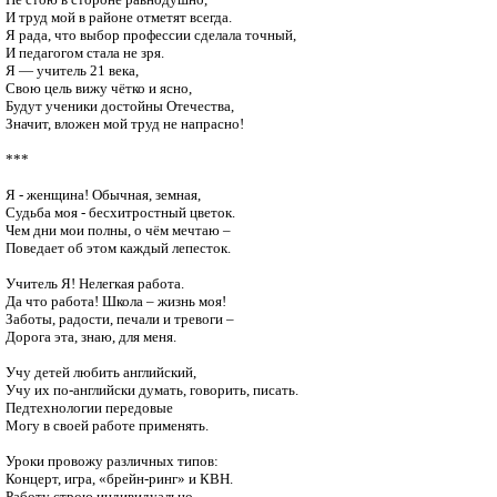
И труд мой в районе отметят всегда.

Я рада, что выбор профессии сделала точный,

И педагогом стала не зря.

Я — учитель 21 века,

Свою цель вижу чётко и ясно,

Будут ученики достойны Отечества,

Значит, вложен мой труд не напрасно!

***

Я - женщина! Обычная, земная,

Судьба моя - бесхитростный цветок. 

Чем дни мои полны, о чём мечтаю –

Поведает об этом каждый лепесток.

Учитель Я! Нелегкая работа.

Да что работа! Школа – жизнь моя!

Заботы, радости, печали и тревоги –

Дорога эта, знаю, для меня.

Учу детей любить английский, 

Учу их по-английски думать, говорить, писать.

Педтехнологии передовые

Могу в своей работе применять.

Уроки провожу различных типов: 

Концерт, игра, «брейн-ринг» и КВН.

Работу строю индивидуально
