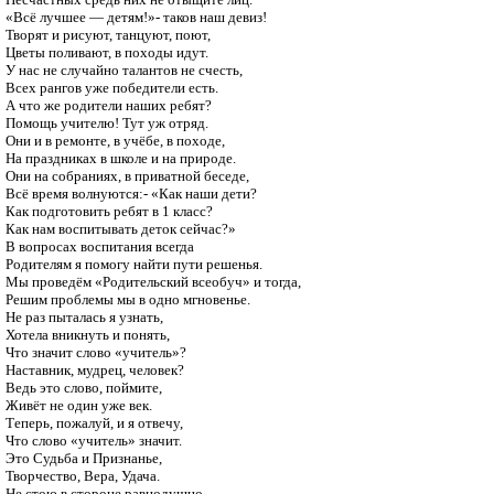
«Всё лучшее — детям!»- таков наш девиз!

Творят и рисуют, танцуют, поют,

Цветы поливают, в походы идут.

У нас не случайно талантов не счесть,

Всех рангов уже победители есть.

А что же родители наших ребят?

Помощь учителю! Тут уж отряд.

Они и в ремонте, в учёбе, в походе,

На праздниках в школе и на природе.

Они на собраниях, в приватной беседе,

Всё время волнуются:- «Как наши дети?

Как подготовить ребят в 1 класс?

Как нам воспитывать деток сейчас?»

В вопросах воспитания всегда

Родителям я помогу найти пути решенья.

Мы проведём «Родительский всеобуч» и тогда,

Решим проблемы мы в одно мгновенье.

Не раз пыталась я узнать,

Хотела вникнуть и понять,

Что значит слово «учитель»?

Наставник, мудрец, человек?

Ведь это слово, поймите,

Живёт не один уже век.

Теперь, пожалуй, и я отвечу,

Что слово «учитель» значит.

Это Судьба и Признанье,

Творчество, Вера, Удача.

Не стою в стороне равнодушно,
