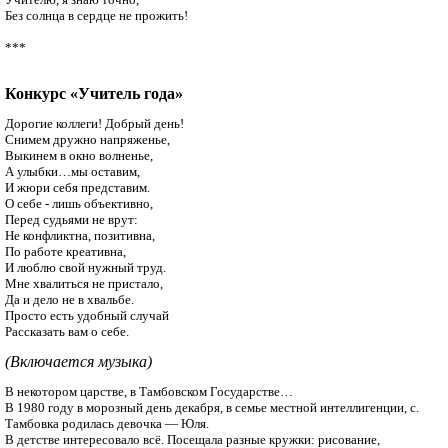
Без солнца в сердце не прожить!

***

Конкурс «Учитель года»
Дорогие коллеги! Добрый день!

Снимем дружно напряженье,

Выкинем в окно волненье,

А улыбки…мы оставим,

И жюри себя представим. 

О себе - лишь объективно,

Перед судьями не врут:

Не конфликтна, позитивна,

По работе креативна,

И люблю свой нужный труд.

Мне хвалиться не пристало,

Да и дело не в хвальбе.

Просто есть удобный случай

Рассказать вам о себе.
(Включается музыка)
В некотором царстве, в Тамбовском Государстве…

В 1980 году в морозный день декабря, в семье местной интеллигенции, с. 
Тамбовка родилась девочка — Юля.

В детстве интересовало всё. Посещала разные кружки: рисование, 