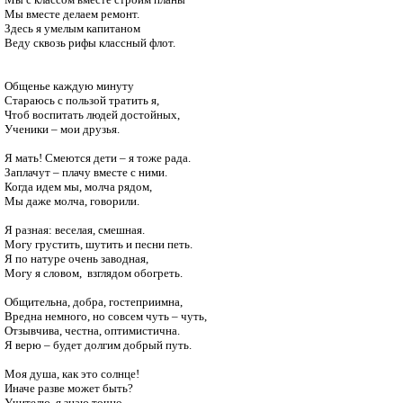
Мы вместе делаем ремонт.

Здесь я умелым капитаном

Веду сквозь рифы классный флот.

Общенье каждую минуту

Стараюсь с пользой тратить я,

Чтоб воспитать людей достойных,

Ученики – мои друзья.

Я мать! Смеются дети – я тоже рада.

Заплачут – плачу вместе с ними.

Когда идем мы, молча рядом,

Мы даже молча, говорили.

Я разная: веселая, смешная.

Могу грустить, шутить и песни петь.

Я по натуре очень заводная,

Могу я словом,  взглядом обогреть.

Общительна, добра, гостеприимна,

Вредна немного, но совсем чуть – чуть,

Отзывчива, честна, оптимистична.

Я верю – будет долгим добрый путь.

Моя душа, как это солнце!

Иначе разве может быть?

Учителю, я знаю точно,
