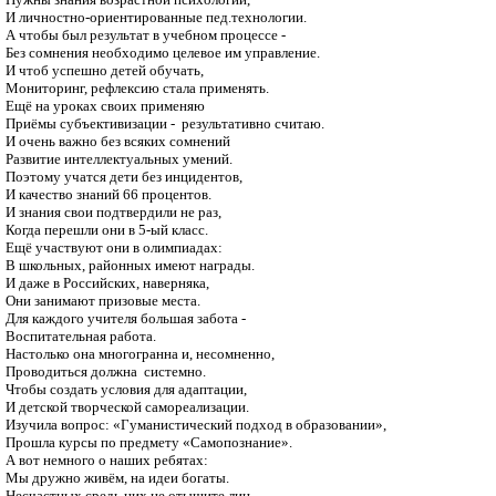
И личностно-ориентированные пед.технологии.

А чтобы был результат в учебном процессе -

Без сомнения необходимо целевое им управление.

И чтоб успешно детей обучать,

Мониторинг, рефлексию стала применять.

Ещё на уроках своих применяю

Приёмы субъективизации -  результативно считаю.

И очень важно без всяких сомнений

Развитие интеллектуальных умений.

Поэтому учатся дети без инцидентов,

И качество знаний 66 процентов.

И знания свои подтвердили не раз,

Когда перешли они в 5-ый класс.

Ещё участвуют они в олимпиадах:

В школьных, районных имеют награды.

И даже в Российских, наверняка,

Они занимают призовые места.

Для каждого учителя большая забота -

Воспитательная работа.

Настолько она многогранна и, несомненно,

Проводиться должна  системно.

Чтобы создать условия для адаптации,

И детской творческой самореализации.

Изучила вопрос: «Гуманистический подход в образовании»,

Прошла курсы по предмету «Самопознание».

А вот немного о наших ребятах:

Мы дружно живём, на идеи богаты.

Несчастных средь них не отыщите лиц.
