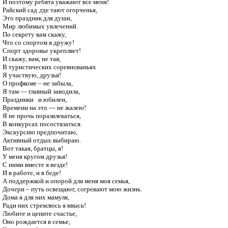
И поэтому ребята уважают все меня!

Райский сад ,где тают огорченья, 

Это праздник для души,

Мир любимых увлечений.

По секрету вам скажу, 

Что со спортом я дружу!

Спорт здоровье укрепляет!

И скажу, вам, не тая, 

В туристических соревнованьях

Я участвую, друзья!

О профкоме – не забыла,

Я там — главный заводила,

Праздники   и юбилеи,

Времени на это — не жалею! 

Я не прочь поразвлекаться,

В конкурсах посостязаться.

Экскурсию предпочитаю,

Активный отдых выбираю.

Вот такая, братцы, я!

У меня кругом друзья!

С ними вместе я везде!

И в работе, и в беде! 

А поддержкой и опорой для меня моя семья,

Дочери – путь освещают, согревают мою жизнь.

Дома я для них мамуля,

Ради них стремлюсь я ввысь!

Любите и цените счастье,

Оно рождается в семье,
