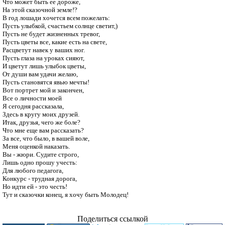
Что может быть ее дороже,

На этой сказочной земле!?

В год лошади хочется всем пожелать:

Пусть улыбкой, счастьем солнце светит,)

Пусть не будет жизненных тревог,

Пусть цветы все, какие есть на свете,

Расцветут навек у ваших ног.

Пусть глаза на уроках сияют,

И цветут лишь улыбок цветы,

От души вам удачи желаю,

Пусть становятся явью мечты!

Вот портрет мой и закончен,

Все о личности моей

Я сегодня рассказала,

Здесь в кругу моих друзей.

Итак, друзья, чего же боле?

Что мне еще вам рассказать?

За все, что было, в вашей воле,

Меня оценкой наказать.

Вы - жюри. Судите строго, 

Лишь одно прошу учесть:

Для любого педагога,

Конкурс - трудная дорога,

Но идти ей - это честь!

Поделиться ссылкой