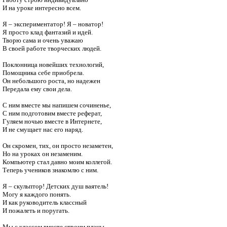
И на уроке интересно всем.

Я – экспериментатор! Я – новатор!

Я просто клад фантазий и идей.

Творю сама и очень уважаю

В своей работе творческих людей.

Поклонница новейших технологий,

Помощника себе приобрела.

Он небольшого роста, но надежен

Передала ему свои дела.

С ним вместе мы напишем сочиненье,

С ним подготовим вместе реферат,

Гуляем ночью вместе в Интернете,

И не смущает нас его наряд.

Он скромен, тих, он просто незаметен,

Но на уроках он незаменим.

Компьютер стал давно моим коллегой.

Теперь учеников знакомлю с ним.

Я – скульптор! Детских душ ваятель!

Могу я каждого понять.

И как руководитель классный

И пожалеть и поругать.

Мы с классом вместе строим планы
