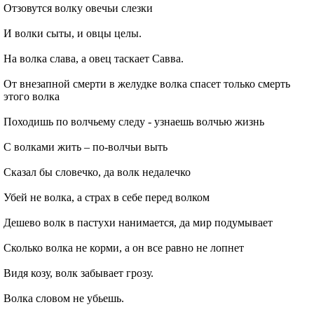
Отзовутся волку овечьи слезки
И волки сыты, и овцы целы.
На волка слава, а овец таскает Савва.
От внезапной смерти в желудке волка спасет только смерть
этого волка
Походишь по волчьему следу - узнаешь волчью жизнь
С волками жить – по-волчьи выть
Сказал бы словечко, да волк недалечко
Убей не волка, а страх в себе перед волком
Дешево волк в пастухи нанимается, да мир подумывает
Сколько волка не корми, а он все равно не лопнет
Видя козу, волк забывает грозу.
Волка словом не убьешь.