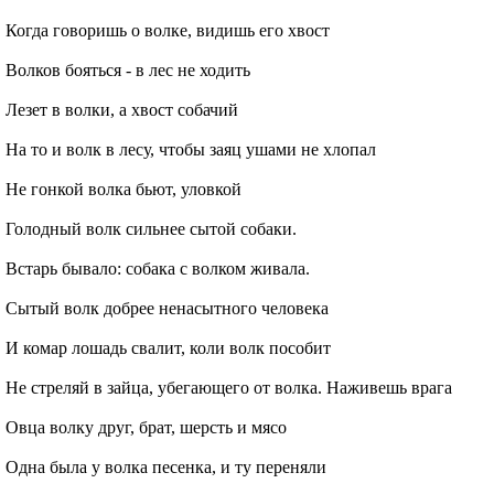
Когда говоришь о волке, видишь его хвост
Волков бояться - в лес не ходить
Лезет в волки, а хвост собачий
На то и волк в лесу, чтобы заяц ушами не хлопал
Не гонкой волка бьют, уловкой
Голодный волк сильнее сытой собаки.
Встарь бывало: собака с волком живала.
Сытый волк добрее ненасытного человека
И комар лошадь свалит, коли волк пособит
Не стреляй в зайца, убегающего от волка. Наживешь врага
Овца волку друг, брат, шерсть и мясо
Одна была у волка песенка, и ту переняли