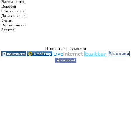
Влетел в окно,

Воробей

Схватил зерно

Да как крикнет,

Улетая:

Вот что значит

Запятая!

Поделиться ссылкой