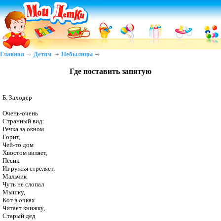
Главная
Детям
Небылицы
Где поставить запятую
Б. Заходер

Очень-очень

Странный вид:

Речка за окном

Горит,

Чей-то дом

Хвостом виляет,

Песик

Из ружья стреляет,

Мальчик

Чуть не слопал

Мышку,

Кот в очках

Читает книжку,

Старый дед
