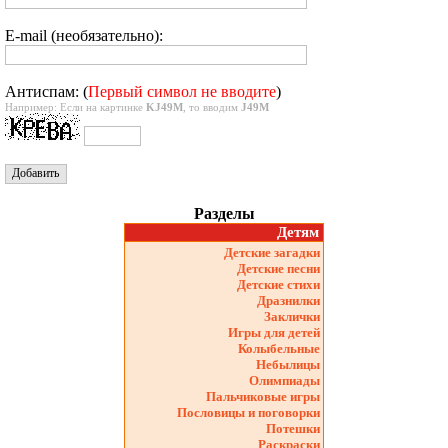
E-mail (необязательно):
Антиспам: (
Первый символ не вводите
)
Например: Если на картинке
KJ49M
, то вводим
J49M
Разделы
Детям
Детские загадки
Детские песни
Детские стихи
Дразнилки
Заклички
Игры для детей
Колыбельные
Небылицы
Олимпиады
Пальчиковые игры
Пословицы и поговорки
Потешки
Раскраски