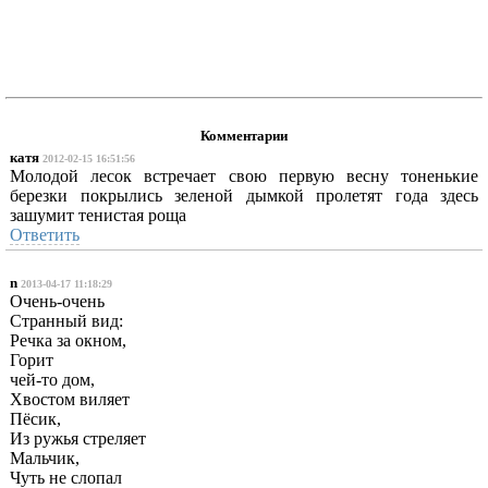
Комментарии
катя
2012-02-15 16:51:56
Молодой лесок встречает свою первую весну тоненькие
березки покрылись зеленой дымкой пролетят года здесь
зашумит тенистая роща
Ответить
n
2013-04-17 11:18:29
Очень-очень
Странный вид:
Речка за окном,
Горит
чей-то дом,
Хвостом виляет
Пёсик,
Из ружья стреляет
Мальчик,
Чуть не слопал