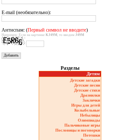
E-mail (необязательно):
Антиспам: (
Первый символ не вводите
)
Например: Если на картинке
KJ49M
, то вводим
J49M
Разделы
Детям
Детские загадки
Детские песни
Детские стихи
Дразнилки
Заклички
Игры для детей
Колыбельные
Небылицы
Олимпиады
Пальчиковые игры
Пословицы и поговорки
Потешки