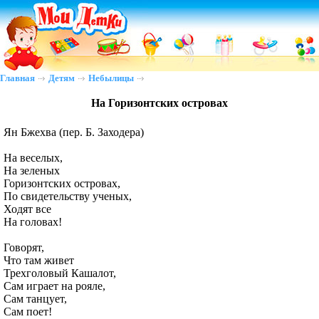
Главная
Детям
Небылицы
На Горизонтских островах
Ян Бжехва (пер. Б. Заходера)
На веселых,
На зеленых
Горизонтских островах,
По свидетельству ученых,
Ходят все
На головах!
Говорят,
Что там живет
Трехголовый Кашалот,
Сам играет на рояле,
Сам танцует,
Сам поет!