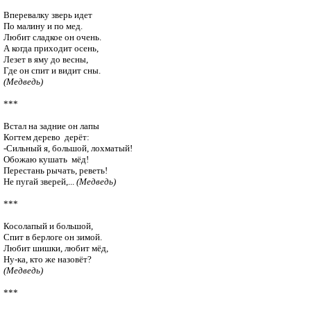
Вперевалку зверь идет 

По малину и по мед. 

Любит сладкое он очень. 

А когда приходит осень, 

Лезет в яму до весны, 

(Медведь)
***

Встал на задние он лапы

Когтем дерево  дерёт:

-Сильный я, большой, лохматый!

Обожаю кушать  мёд!

Перестань рычать, реветь!

Не пугай зверей,... 
(Медведь)
***

Косолапый и большой,

Спит в берлоге он зимой.

Любит шишки, любит мёд,

(Медведь)
***
