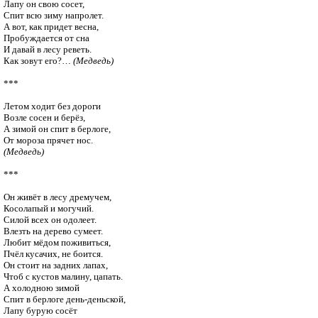
Лапу он свою сосет,

Спит всю зиму напролет.

А вот, как придет весна,

Пробуждается от сна

И давай в лесу реветь.

Как зовут его?… 
(Медведь)
***

Летом ходит без дороги

Возле сосен и берёз,

А зимой он спит в берлоге,

(Медведь)
***

Он живёт в лесу дремучем,

Косолапый и могучий.

Силой всех он одолеет.

Влезть на дерево сумеет.

Любит мёдом поживиться,

Пчёл кусачих, не боится.

Он стоит на задних лапах,

Чтоб с кустов малину, цапать.

А холодною зимой 

Спит в берлоге день-деньской,

Лапу бурую сосёт
