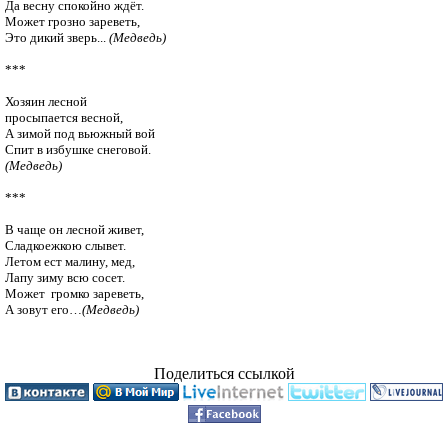
Да весну спокойно ждёт.

Может грозно зареветь,

Это дикий зверь... 
(Медведь)
***

Хозяин лесной

просыпается весной,

А зимой под вьюжный вой

(Медведь)
***

В чаще он лесной живет,

Сладкоежкою слывет.

Летом ест малину, мед,

Лапу зиму всю сосет.

Может  громко зареветь,

А зовут его…
(Медведь)
Поделиться ссылкой