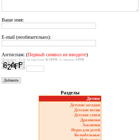
Ваше имя:
E-mail (необязательно):
Антиспам: (
Первый символ не вводите
)
Например: Если на картинке
KJ49M
, то вводим
J49M
Разделы
Детям
Детские загадки
Детские песни
Детские стихи
Дразнилки
Заклички
Игры для детей
Колыбельные
Небылицы