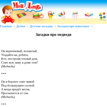
Главная
Детям
Детские загадки
Загадки про животных
Загадки про медведя
Он коричневый, лохматый.

Угадайте-ка, ребята,

Кто, построив теплый дом,

(Медведь)
***

Он в берлоге спит зимой

Под большущею сосной.

А когда придёт весна,

(Медведь)
***
