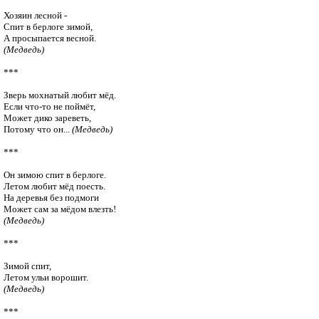
Хозяин лесной -

Спит в берлоге зимой,

(Медведь)
***

Зверь мохнатый любит мёд.

Если что-то не поймёт,

Может дико зареветь,

Потому что он... 
(Медведь)
***

Он зимою спит в берлоге.

Летом любит мёд поесть.

На деревья без подмоги

(Медведь)
***

Зимой спит,

(Медведь)
***
