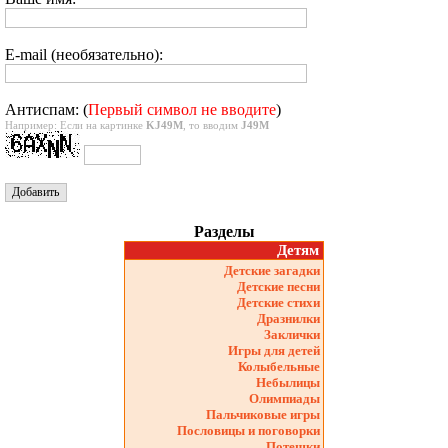
E-mail (необязательно):
Антиспам: (
Первый символ не вводите
)
Например: Если на картинке
KJ49M
, то вводим
J49M
Разделы
Детям
Детские загадки
Детские песни
Детские стихи
Дразнилки
Заклички
Игры для детей
Колыбельные
Небылицы
Олимпиады
Пальчиковые игры
Пословицы и поговорки
Потешки