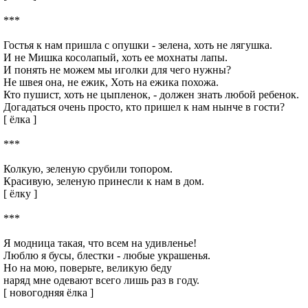
***
Гостья к нам пришла с опушки - зелена, хоть не лягушка.
И не Мишка косолапый, хоть ее мохнаты лапы.
И понять не можем мы иголки для чего нужны?
Не швея она, не ежик, Хоть на ежика похожа.
Кто пушист, хоть не цыпленок, - должен знать любой ребенок.
Догадаться очень просто, кто пришел к нам нынче в гости?
[ ёлка ]
***
Колкую, зеленую срубили топором.
Красивую, зеленую принесли к нам в дом.
[ ёлку ]
***
Я модница такая, что всем на удивленье!
Люблю я бусы, блестки - любые украшенья.
Но на мою, поверьте, великую беду
наряд мне одевают всего лишь раз в году.
[ новогодняя ёлка ]