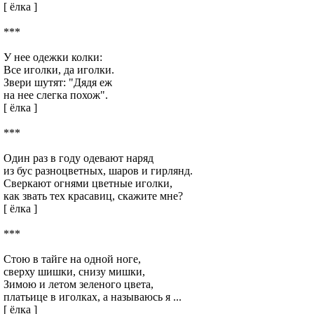
[ ёлка ]
***
У нее одежки колки:
Все иголки, да иголки.
Звери шутят: "Дядя еж
на нее слегка похож".
[ ёлка ]
***
Один раз в году одевают наряд
из бус разноцветных, шаров и гирлянд.
Сверкают огнями цветные иголки,
как звать тех красавиц, скажите мне?
[ ёлка ]
***
Стою в тайге на одной ноге,
сверху шишки, снизу мишки,
Зимою и летом зеленого цвета,
платьице в иголках, а называюсь я ...
[ ёлка ]