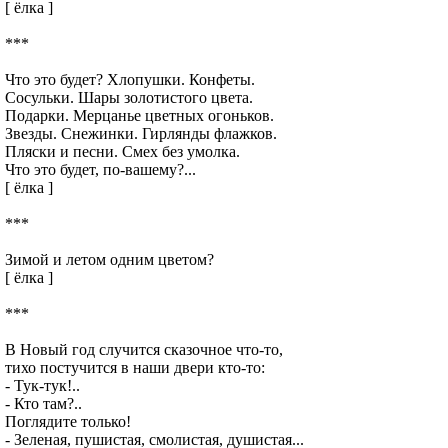
[ ёлка ]
***
Что это будет? Хлопушки. Конфеты.
Сосульки. Шары золотистого цвета.
Подарки. Мерцанье цветных огоньков.
Звезды. Снежинки. Гирлянды флажков.
Пляски и песни. Смех без умолка.
Что это будет, по-вашему?...
[ ёлка ]
***
Зимой и летом одним цветом?
[ ёлка ]
***
В Новый год случится сказочное что-то,
тихо постучится в наши двери кто-то:
- Тук-тук!..
- Кто там?..
Поглядите только!
- Зеленая, пушистая, смолистая, душистая...