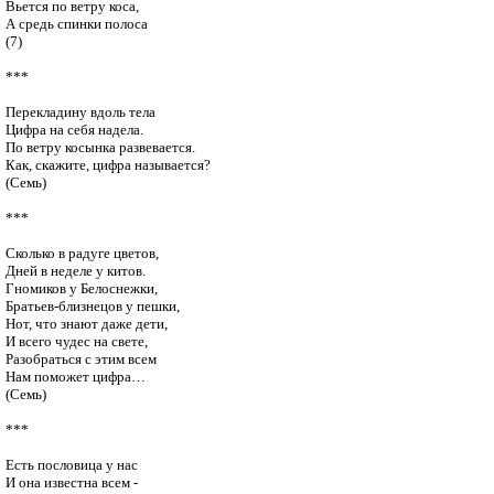
Вьется по ветру коса,

А средь спинки полоса

(7)

***

Перекладину вдоль тела

Цифра на себя надела.

По ветру косынка развевается.

Как, скажите, цифра называется? 

(Семь)

***

Сколько в радуге цветов,

Дней в неделе у китов.

Гномиков у Белоснежки,

Братьев-близнецов у пешки,

Нот, что знают даже дети,

И всего чудес на свете,

Разобраться с этим всем

Нам поможет цифра… 

(Семь)

***

Есть пословица у нас 

И она известна всем - 
