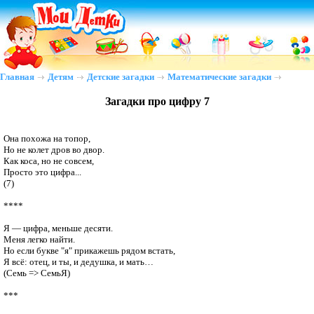
Главная
Детям
Детские загадки
Математические загадки
Загадки про цифру 7
Она похожа на топор,

Но не колет дров во двор.

Как коса, но не совсем,

Просто это цифра... 

(7)

****

Я — цифра, меньше десяти.

Меня легко найти.

Но если букве "я" прикажешь рядом встать,

Я всё: отец, и ты, и дедушка, и мать… 

(Семь => СемьЯ)

***
