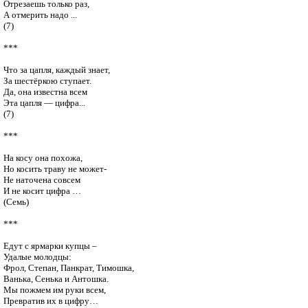
Отрезаешь только раз, 

А отмерить надо ... 

(7)

***

Что за цапля, каждый знает,

За шестёркою ступает.

Да, она известна всем

Эта цапля — цифра... 

(7)

***

На косу она похожа,

Но косить траву не может-

Не наточена совсем

И не косит цифра …

(Семь)

***

Едут с ярмарки купцы –

Удалые молодцы:

Фрол, Степан, Панкрат, Тимошка,

Ванька, Сенька и Антошка.

Мы пожмем им руки всем,

Превратив их в цифру…
