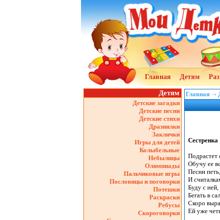
Главная
Детям
Раз
Детям
Главная
Детские загадки
Детские песни
Детские стихи
Дразнилки
Заклички
Сестренка
Игры для детей
Колыбельные
Небылицы
Олимпиады
Пальчиковые игры
Пословицы и поговорки
Потешки
Раскраски
Ребусы
Скороговорки