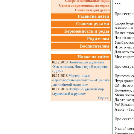
Спорт и подвижные игры
Стихи современных авторов
Считалки для детей
Развитие детей
Своими руками
Беременность и роды
Родителям
Воспитателям
Новое на сайте
16.12.2018
Памятка для родителей
«Как посещать Новогодний праздник
в ДОУ»
10.11.2018
Мастер- класс
«Пригласительный билет — «Сумочка
для любимой мамочки»
10.11.2018
Лэпбук «Чудесный мир
хлудневской игрушки»
Ещё >>