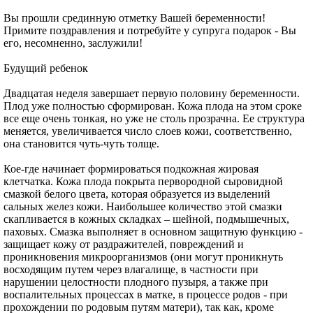
Вы прошли срединную отметку Вашей беременности!
Примите поздравления и потребуйте у супруга подарок - Вы
его, несомненно, заслужили!
Будущий ребенок
Двадцатая неделя завершает первую половину беременности.
Плод уже полностью сформирован. Кожа плода на этом сроке
все еще очень тонкая, но уже не столь прозрачна. Ее структура
меняется, увеличивается число слоев кожи, соответственно,
она становится чуть-чуть толще.
Кое-где начинает формироваться подкожная жировая
клетчатка. Кожа плода покрыта первородной сыровидной
смазкой белого цвета, которая образуется из выделений
сальных желез кожи. Наибольшее количество этой смазки
скапливается в кожных складках – шейной, подмышечных,
паховых. Смазка выполняет в основном защитную функцию -
защищает кожу от раздражителей, повреждений и
проникновения микроорганизмов (они могут проникнуть
восходящим путем через влагалище, в частности при
нарушении целостности плодного пузыря, а также при
воспалительных процессах в матке, в процессе родов - при
прохождении по родовым путям матери), так как, кроме