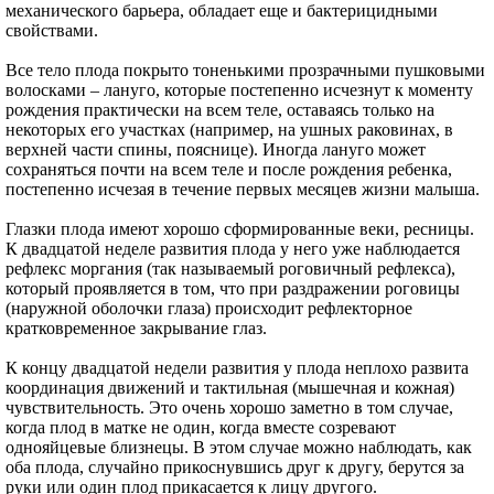
механического барьера, обладает еще и бактерицидными
свойствами.
Все тело плода покрыто тоненькими прозрачными пушковыми
волосками – лануго, которые постепенно исчезнут к моменту
рождения практически на всем теле, оставаясь только на
некоторых его участках (например, на ушных раковинах, в
верхней части спины, пояснице). Иногда лануго может
сохраняться почти на всем теле и после рождения ребенка,
постепенно исчезая в течение первых месяцев жизни малыша.
Глазки плода имеют хорошо сформированные веки, ресницы.
К двадцатой неделе развития плода у него уже наблюдается
рефлекс моргания (так называемый роговичный рефлекса),
который проявляется в том, что при раздражении роговицы
(наружной оболочки глаза) происходит рефлекторное
кратковременное закрывание глаз.
К концу двадцатой недели развития у плода неплохо развита
координация движений и тактильная (мышечная и кожная)
чувствительность. Это очень хорошо заметно в том случае,
когда плод в матке не один, когда вместе созревают
однояйцевые близнецы. В этом случае можно наблюдать, как
оба плода, случайно прикоснувшись друг к другу, берутся за
руки или один плод прикасается к лицу другого.