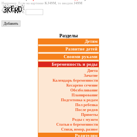
Например: Если на картинке
KJ49M
, то вводим
J49M
Разделы
Детям
Развитие детей
Своими руками
Беременность и роды
Диета
Зачатие
Календарь беременности
Кесарево сечение
Обезболивание
Планирование
Подготовка к родам
Пол ребенка
После родов
Приметы
Роды с мужем
Статьи о беременности
Стихи, юмор, разное
Родителям