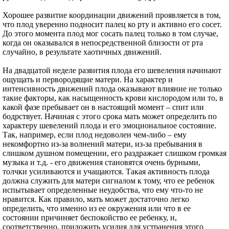
Хорошее развитие координации движений проявляется в том,
что плод уверенно подносит палец ко рту и активно его сосет.
До этого момента плод мог сосать палец только в том случае,
когда он оказывался в непосредственной близости от рта
случайно, в результате хаотичных движений.
На двадцатой неделе развития плода его шевеления начинают
ощущать и первородящие матери. На характер и
интенсивность движений плода оказывают влияние не только
такие факторы, как насыщенность крови кислородом или то, в
какой фазе пребывает он в настоящий момент – спит или
бодрствует. Начиная с этого срока мать может определить по
характеру шевелений плода и его эмоциональное состояние.
Так, например, если плод недоволен чем-либо – ему
некомфортно из-за волнений матери, из-за пребывания в
слишком душном помещении, его раздражает слишком громкая
музыка и т.д. - его движения становятся очень бурными,
толчки усиливаются и учащаются. Такая активность плода
должна служить для матери сигналом к тому, что ее ребенок
испытывает определенные неудобства, что ему что-то не
нравится. Как правило, мать может достаточно легко
определить, что именно из ее окружения или что в ее
состоянии причиняет беспокойство ее ребенку, и,
соответственно, приложить усилия для устранения этого