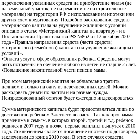
перечисления указанных средств на приобретение жилья (не
на земельный участок, не на ремонт и не на строительные
материалы) на территории РФ с использованием ипотеки или
других схем кредитования. Подробно расходование средств
материнского капитала на улучшение жилищных условий
описано в статье «Материнский капитал на квартиру» и в
Постановлении Правительства РФ №862 от 12 декабря 2007
года «Правила направления средств (части средств)
материнского (семейного) капитала на улучшение жилищных
условий».
•Оплата услуг в сфере образования ребенка. Средства могут
быть потрачены на обучение любого из детей не старше 25 лет.
•Повышение накопительной части пенсии мамы.
При этом материнский капитал не обязательно тратить
целиком и только на одну из перечисленных целей. Можно
расходовать деньги по частям и на разные нужды.
Неизрасходованный остаток будет ежегодно индексироваться.
Сумма материнского капитала будет предоставляться лишь по
достижению ребенком 3-летнего возраста. Так как программа
применима к семьям, в которых второй, третий и т.д. ребенок
родился в 2007 году и позже, первые выплаты начнутся с 2010
года. Исключением является погашение ипотеки по договорам,
заключеным до конца 2010 года. В этих случаях средства